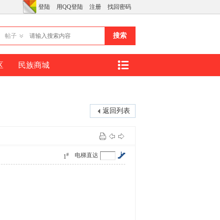
登陆
用QQ登陆
注册
找回密码
搜索
帖子
区
民族商城
返回列表
#
电梯直达
1