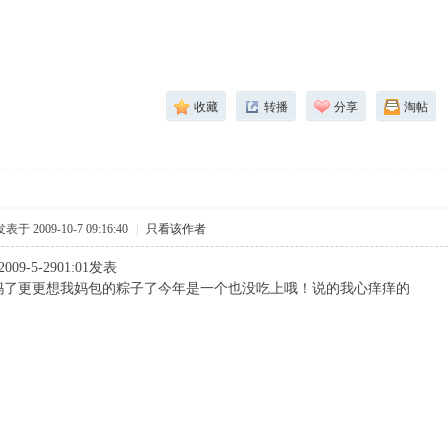
收藏
转播
分享
淘帖
发表于 2009-10-7 09:16:40
|
只看该作者
009-5-2901:01发表
妈了更更想我妈包的粽子了今年是一个也没吃上哦！说的我心痒痒的