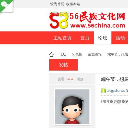
设为首页
收藏本站
主站首页
首页
论坛
活动
论坛
56民族
苗族论坛
端午节，想屈
发帖
民
»
›
›
端午节，想
›
查看:
5484
|
回复:
1
drogueboreas
发
呵呵我更想我