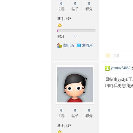
0
0
0
族
主题
帖子
积分
新手上路
积分
0
收听TA
发消息
回复
文
yummy74862
原帖由yjxlyh于2
呵呵我更想我
0
0
0
主题
帖子
积分
新手上路
化