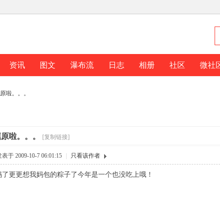
资讯
图文
瀑布流
日志
相册
社区
微社
原啦。。。
屈原啦。。。
[复制链接]
表于 2009-10-7 06:01:15
|
只看该作者
妈了更更想我妈包的粽子了今年是一个也没吃上哦！