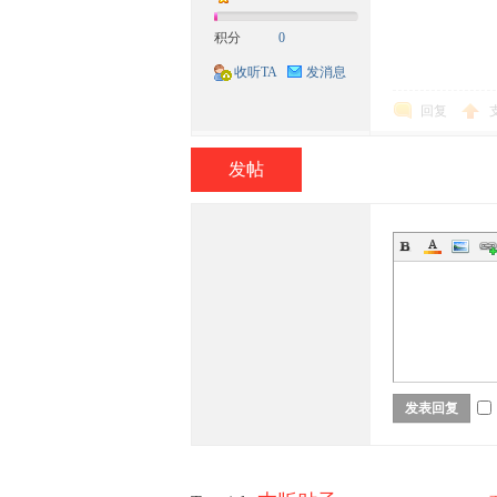
积分
0
收听TA
发消息
回复
发帖
网-
发表回复
民