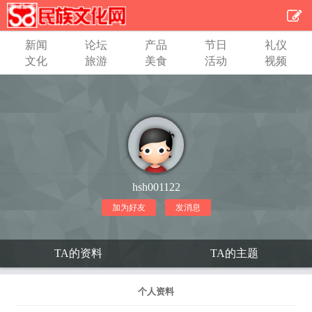
新闻
论坛
产品
节日
礼仪
文化
旅游
美食
活动
视频
hsh001122
加为好友
发消息
TA的资料
TA的主题
个人资料