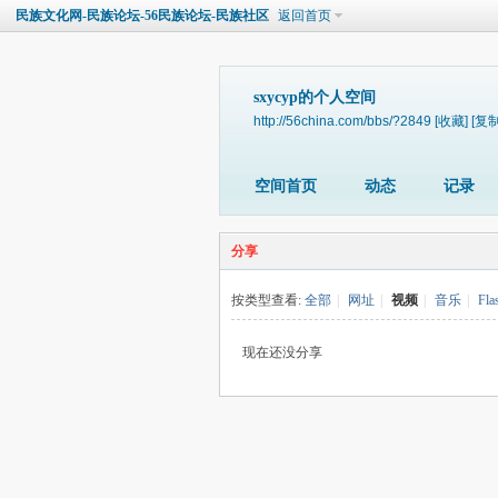
民族文化网-民族论坛-56民族论坛-民族社区
返回首页
sxycyp的个人空间
http://56china.com/bbs/?2849
[收藏]
[复制
空间首页
动态
记录
分享
按类型查看:
全部
|
网址
|
视频
|
音乐
|
Fla
现在还没分享