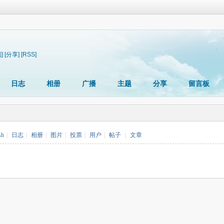
]
[分享]
[RSS]
日志
相册
广播
主题
分享
留言板
sh
|
日志
|
相册
|
图片
|
投票
|
用户
|
帖子
|
文章