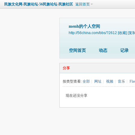
民族文化网-民族论坛-56民族论坛-民族社区
返回首页
menh的个人空间
http://56china.com/bbs/?2612
[收藏]
[复制
空间首页
动态
记录
分享
按类型查看:
全部
|
网址
|
视频
|
音乐
|
Fla
现在还没分享