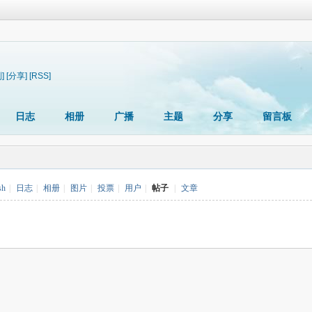
]
[分享]
[RSS]
日志
相册
广播
主题
分享
留言板
sh
|
日志
|
相册
|
图片
|
投票
|
用户
|
帖子
|
文章