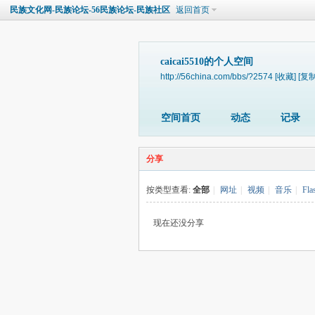
民族文化网-民族论坛-56民族论坛-民族社区
返回首页
caicai5510的个人空间
http://56china.com/bbs/?2574
[收藏]
[复制
空间首页
动态
记录
分享
按类型查看:
全部
|
网址
|
视频
|
音乐
|
Fla
现在还没分享