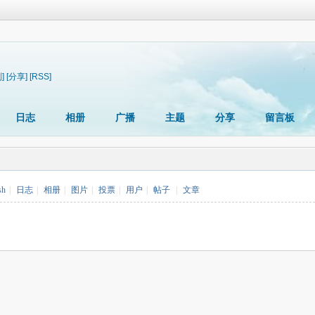
]
[分享]
[RSS]
日志
相册
广播
主题
分享
留言板
sh
|
日志
|
相册
|
图片
|
投票
|
用户
|
帖子
|
文章