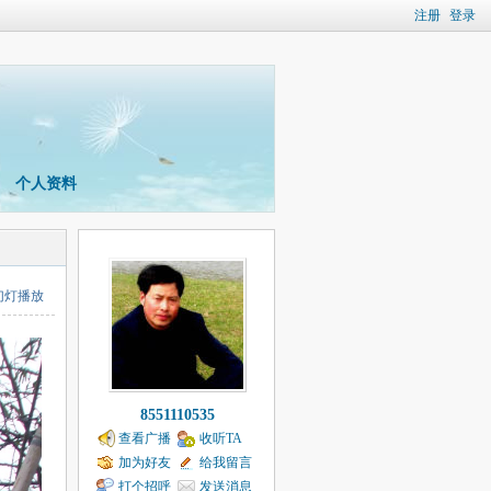
注册
登录
个人资料
幻灯播放
8551110535
查看广播
收听TA
加为好友
给我留言
打个招呼
发送消息