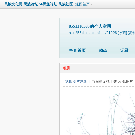
民族文化网-民族论坛-56民族论坛-民族社区
返回首页
8551110535的个人空间
http://56china.com/bbs/?1926
[收藏]
[复制
空间首页
动态
记录
相册
« 返回图片列表
|
当前第 2 张
|
共 67 张图片