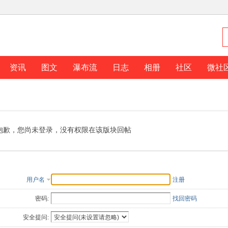
资讯
图文
瀑布流
日志
相册
社区
微社
抱歉，您尚未登录，没有权限在该版块回帖
用户名
注册
密码:
找回密码
安全提问: