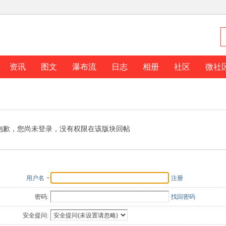
资讯
图文
瀑布流
日志
相册
社区
微社
抱歉，您尚未登录，没有权限在该版块回帖
用户名
注册
密码:
找回密码
安全提问: