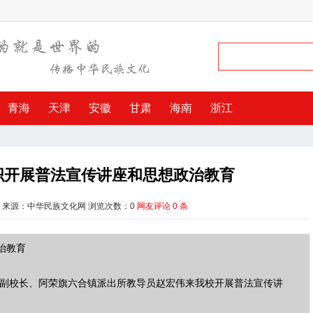
青海
天津
安徽
甘肃
海南
浙江
织开展普法宣传讲座和思想政治教育
 来源：中华民族文化网 浏览次数：
0
网友评论
0
条
治教育
法制副校长、阿荣旗六合镇派出所教导员赵宏伟来我校开展普法宣传讲