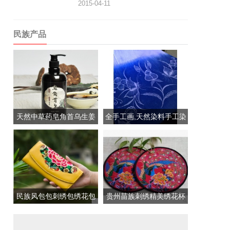
2015-04-11
民族产品
天然中草药皂角首乌生姜
全手工画,天然染料手工染
洗...
的...
民族风包包刺绣包绣花包
贵州苗族刺绣精美绣花杯
皮...
垫/...