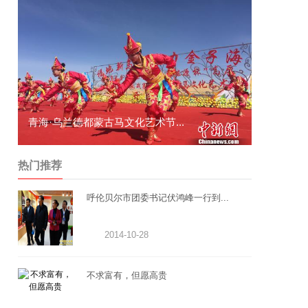
青海·乌兰德都蒙古马文化艺术节...
通道举行“
热门推荐
呼伦贝尔市团委书记伏鸿峰一行到...
2014-10-28
不求富有，但愿高贵