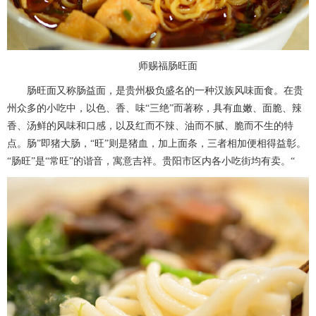
师赐福肠旺面
肠旺面又称肠益面，是贵州极负盛名的一种汉族风味面食。在贵
州众多的小吃中，以色、香、味“三绝”而著称，具有血嫩、面脆、辣
香、汤鲜的风味和口感，以及红而不辣、油而不腻、脆而不生的特
点。肠”即猪大肠，“旺”则是猪血，加上面条，三者相加便相得益彰。
“肠旺”是“常旺”的谐音，寓意吉祥。贵阳市区内各小吃街均有卖。“