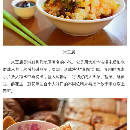
米豆腐
米豆腐是湘黔川鄂地区著名的小吃。它是用大米淘洗浸泡后加水
磨成米浆，然后加碱熬制，冷却，形成块状“豆腐”即成。食用时切成
小片放入凉水中再捞出，盛入容器后，将切好的大头菜、盐菜、酥黄
豆、酥花生、葱花等适合个人味口的不同佐料末与汤汁放于米豆腐上
即可。