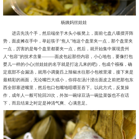
杨姨妈丝娃娃
进店先洗个手，然后端坐于木头小板凳上，面前七盘八碟摆开阵
势，面皮摊在手中，举起筷子“焦人”地这个盘里夹一点，那个盘里夹
一点，厉害的是每个盘里都要夹一点，然后，就开始集中展现贵州
人“包容”的技术含量———面皮包起那些内容，小心地包，要像打包
婴儿一样的小心(丝娃娃的名字就是打这儿来的吧)，包成个襁褓，确
定底部不会漏汤，就用小调羹舀上辣椒水往那小包袱里灌，接下来是
最精彩的画面，无论嘴巴大或小，你得在汤汁浸出面皮之前把那包东
西全部塞进嘴里，然后包口包嘴地咀嚼至吞下。以此方式，反复操
作，成年人一般可轮回20次，外加一碗绿豆汤一碗盐菜饭也不在话
下，而且结束之时定是神清气爽、心满意足。