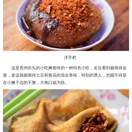
洋芋粑
这是贵州街头的小吃摊都有的一种特色小吃，走近看到被烙得金
黄，老远就能闻得土豆和葱花的混合香味，特别的诱人，也顾不得是
在小摊子边的不雅，大饱口福为快。