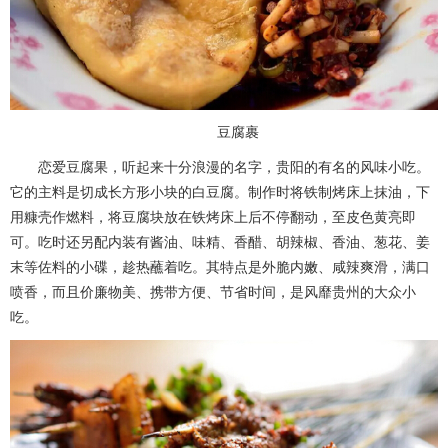
豆腐裹
恋爱豆腐果，听起来十分浪漫的名字，贵阳的有名的风味小吃。
它的主料是切成长方形小块的白豆腐。制作时将铁制烤床上抹油，下
用糠壳作燃料，将豆腐块放在铁烤床上后不停翻动，至皮色黄亮即
可。吃时还另配内装有酱油、味精、香醋、胡辣椒、香油、葱花、姜
末等佐料的小碟，趁热蘸着吃。其特点是外脆内嫩、咸辣爽滑，满口
喷香，而且价廉物美、携带方便、节省时间，是风靡贵州的大众小
吃。