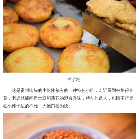
洋芋粑
这是贵州街头的小吃摊都有的一种特色小吃，走近看到被烙得金
黄，老远就能闻得土豆和葱花的混合香味，特别的诱人，也顾不得是
在小摊子边的不雅，大饱口福为快。