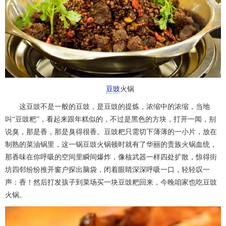
豆豉
火锅
这豆豉不是一般的豆豉，是豆豉的提炼，浓缩中的浓缩，当地
叫“豆豉粑”，看起来跟年糕似的，不过是黑色的方块，打开一闻，别
说臭，那是香，那是臭得很香。豆豉粑只需切下薄薄的一小片，放在
制熟的菜油锅里，这一锅豆豉火锅顿时就有了华丽的贵族火锅血统，
那香味在你呼吸的空间里瞬间爆炸，像核武器一样四处扩散，惊得街
坊四邻纷纷推开窗户探出脑袋，闭着眼睛深深呼吸一口，轻轻叹一
声：香！然后打发孩子到菜场买一块豆豉粑回来，今晚咱家也吃豆豉
火锅。