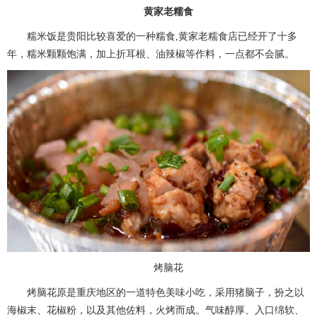
黄家老糯食
糯米饭是贵阳比较喜爱的一种糯食,黄家老糯食店已经开了十多
年，糯米颗颗饱满，加上折耳根、油辣椒等作料，一点都不会腻。
烤脑花
烤脑花原是重庆地区的一道特色美味小吃，采用猪脑子，扮之以
海椒末、花椒粉，以及其他佐料，火烤而成。气味醇厚、入口绵软、