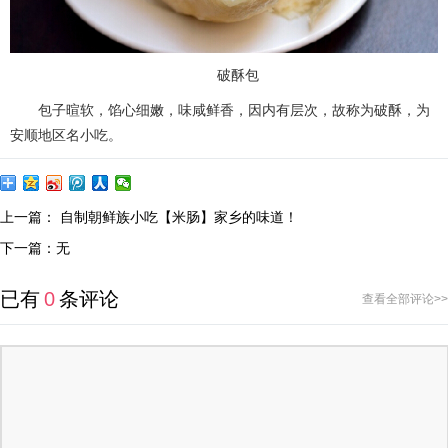
破酥包
包子暄软，馅心细嫩，味咸鲜香，因内有层次，故称为破酥，为
安顺地区名小吃。
上一篇：
自制朝鲜族小吃【米肠】家乡的味道！
下一篇：无
已有
0
条评论
查看全部评论>>