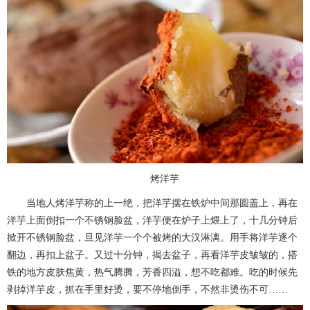
烤洋芋
当地人烤洋芋称的上一绝，把洋芋摆在铁炉中间那圆盖上，再在
洋芋上面倒扣一个不锈钢脸盆，洋芋便在炉子上煨上了，十几分钟后
掀开不锈钢脸盆，旦见洋芋一个个被烤的大汉淋漓。用手将洋芋逐个
翻边，再扣上盆子。又过十分钟，揭去盆子，再看洋芋皮皱皱的，搭
铁的地方皮肤焦黄，热气腾腾，芳香四溢，想不吃都难。吃的时候先
剥掉洋芋皮，抓在手里好烫，要不停地倒手，不然非烫伤不可……