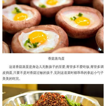
香菇蒸鸟蛋
这道香菇蒸蛋是身边儿无数孩子的至爱,甭管多不爱吃饭,甭管多调
皮捣蛋,只要不是对香菇过敏的孩子,见到这道菜时都乖乖的拿起小勺子
美美的吃完。