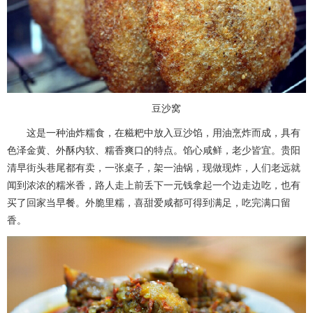
豆沙窝
这是一种油炸糯食，在糍粑中放入豆沙馅，用油烹炸而成，具有
色泽金黄、外酥内软、糯香爽口的特点。馅心咸鲜，老少皆宜。贵阳
清早街头巷尾都有卖，一张桌子，架一油锅，现做现炸，人们老远就
闻到浓浓的糯米香，路人走上前丢下一元钱拿起一个边走边吃，也有
买了回家当早餐。外脆里糯，喜甜爱咸都可得到满足，吃完满口留
香。