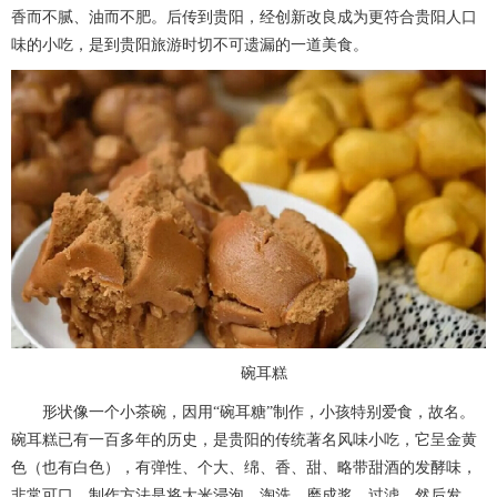
香而不腻、油而不肥。后传到贵阳，经创新改良成为更符合贵阳人口
味的小吃，是到贵阳旅游时切不可遗漏的一道美食。
碗耳糕
形状像一个小茶碗，因用“碗耳糖”制作，小孩特别爱食，故名。
碗耳糕已有一百多年的历史，是贵阳的传统著名风味小吃，它呈金黄
色（也有白色），有弹性、个大、绵、香、甜、略带甜酒的发酵味，
非常可口。制作方法是将大米浸泡、淘洗、磨成浆、过滤，然后发