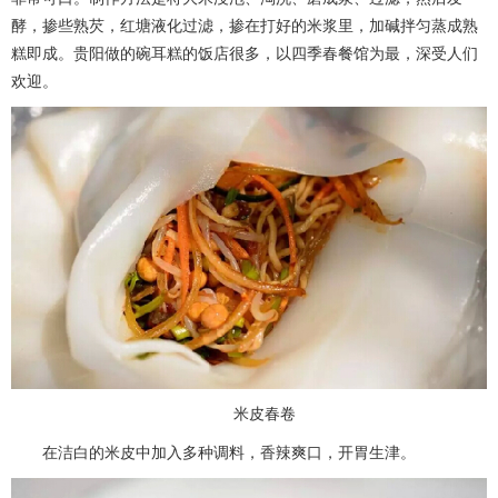
酵，掺些熟芡，红塘液化过滤，掺在打好的米浆里，加碱拌匀蒸成熟
糕即成。贵阳做的碗耳糕的饭店很多，以四季春餐馆为最，深受人们
欢迎。
米皮春卷
在洁白的米皮中加入多种调料，香辣爽口，开胃生津。