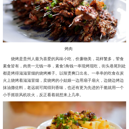
烤肉
烧烤是贵州人最为喜爱的风味小吃，价廉物美，花样繁多，荤食
素食皆有，肉类一元钱一串，素食5角钱一串现烤现吃，街头巷尾到处
都是烤得滋滋冒烟的烧烤摊子。以辣烫爽口出名。一串串的吃食在炭
火上烧烤着滋滋冒烟，卖烧烤的小姑娘一边用扇子扇火，边烧边烤边
抹油撒佐料，老远就可闻得到香味，也还有更为先进的干脆就用一个
小手摇鼓风机吹火，反正看着就想来上几串。