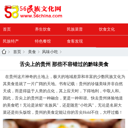
首页
养生饮食
民族菜普
饮食文化
民族特产
特色餐馆
食客发现
首页
美食
风味小吃
舌尖上的贵州 那些不容错过的黔味美食
在贵州这片神奇的土地上，极大的地域差异和丰富的少数民族文化为
其美食造就了一片广阔的天地。书有记载：贵州的珍馐美味并非自然
天成，而是得益于人类的点化，其上应天时，下得地利，中取人和。
因此，舌尖上的贵州是一种融合，更是一种和谐。快去贵州体验地道
的美食吧！无论是浓郁“名族风”，还是随意“小吃风”，无论是名厨大
菜还是街头饭馆，贵州的美食定能让你的舌尖Hold不住，大呼过瘾！